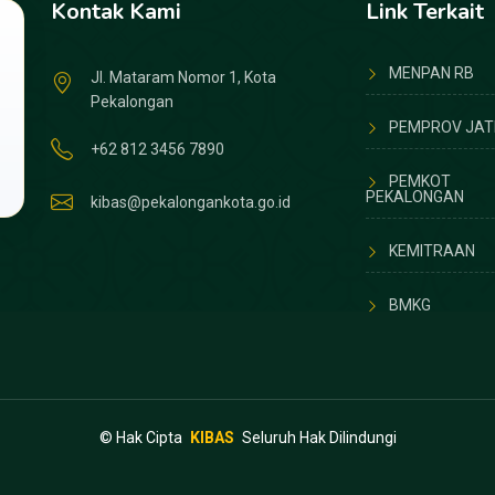
Kontak Kami
Link Terkait
MENPAN RB
Jl. Mataram Nomor 1, Kota
Pekalongan
PEMPROV JAT
+62 812 3456 7890
PEMKOT
PEKALONGAN
kibas@pekalongankota.go.id
KEMITRAAN
BMKG
©
Hak Cipta
KIBAS
Seluruh Hak Dilindungi