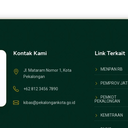
book
Twitter
Kontak Kami
Link Terkait
MENPAN RB
Jl. Mataram Nomor 1, Kota
Pekalongan
PEMPROV JAT
+62 812 3456 7890
PEMKOT
PEKALONGAN
kibas@pekalongankota.go.id
KEMITRAAN